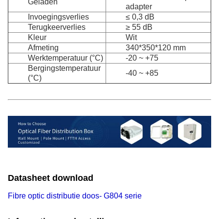
Geladen
adapter
Invoegingsverlies
≤ 0,3 dB
Terugkeerverlies
≥ 55 dB
Kleur
Wit
Afmeting
340*350*120 mm
Werktemperatuur (°C)
-20 ~ +75
Bergingstemperatuur
-40 ~ +85
(°C)
Datasheet download
Fibre optic distributie doos- G804 serie