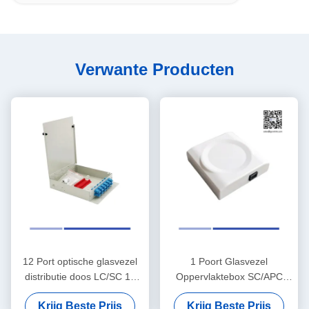
Verwante Producten
12 Port optische glasvezel
1 Poort Glasvezel
distributie doos LC/SC 12
Oppervlaktebox SC/APC
kern metalen glasvezel
Geschikt voor
Krijg Beste Prijs
Krijg Beste Prijs
distributie eenheid
Binnentoepassing onbelast