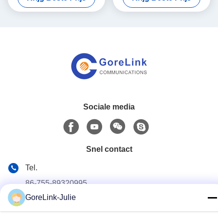
Sociale media
Snel contact
Tel.
86-755-89320995
GoreLink-Julie
E-mail
sales@gorelink.com