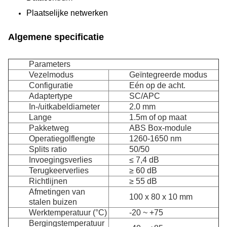
Plaatselijke netwerken
Algemene specificatie
Parameters
Vezelmodus
Geïntegreerde modus
Configuratie
Eén op de acht.
Adaptertype
SC/APC
In-/uitkabeldiameter
2.0 mm
Lange
1.5m of op maat
Pakketweg
ABS Box-module
Operatiegolflengte
1260-1650 nm
Splits ratio
50/50
Invoegingsverlies
≤ 7,4 dB
Terugkeerverlies
≥ 60 dB
Richtlijnen
≥ 55 dB
Afmetingen van
100 x 80 x 10 mm
stalen buizen
Werktemperatuur (°C)
-20 ~ +75
Bergingstemperatuur