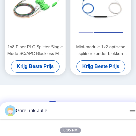
1x8 Fiber PLC Splitter Single
Mini-module 1x2 optische
Mode SC/APC Blockless Mini
splitser zonder blokken
Module 900μM 1,5 meter
SC/UPC enkelmodus 900μM
Krijg Beste Prijs
Krijg Beste Prijs
GoreLink-Julie
6:05 PM
Sociale media