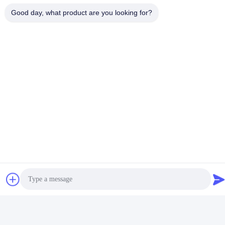
Good day, what product are you looking for?
Snel contact
Tel.
86-755-89320995
E-mail
sales@gorelink.com
Adres
4F, gebouw E, Shentou Center, Huilong Road, Longgang
District, Shenzhen, China.
Privacybeleid
|
Sitemap
De Goede Kwaliteit van China Innenoptische glasvezelkabel
Leverancier. Copyright © 2025-2026 Gorelink Communication
(Shenzhen) Co., Ltd. . Alle rechten voorbehoudena.