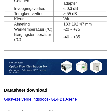
Geladen
adapter
Invoegingsverlies
≤ 0,3 dB
Terugkeerverlies
≥ 55 dB
Kleur
Wit
Afmeting
133*192*47 mm
Werktemperatuur (°C)
-20 ~ +75
Bergingstemperatuur
-40 ~ +85
(°C)
Datasheet download
Glasvezelverdelingsdoos- GL-FB10-serie