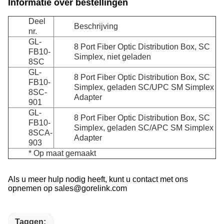
Informatie over bestellingen
Deel
Beschrijving
nr.
GL-
8 Port Fiber Optic Distribution Box, SC
FB10-
Simplex, niet geladen
8SC
GL-
8 Port Fiber Optic Distribution Box, SC
FB10-
Simplex, geladen SC/UPC SM Simplex
8SC-
Adapter
901
GL-
8 Port Fiber Optic Distribution Box, SC
FB10-
Simplex, geladen SC/APC SM Simplex
8SCA-
Adapter
903
* Op maat gemaakt
Als u meer hulp nodig heeft, kunt u contact met ons
opnemen op sales@gorelink.com
Taggen: