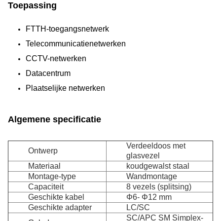
Toepassing
FTTH-toegangsnetwerk
Telecommunicatienetwerken
CCTV-netwerken
Datacentrum
Plaatselijke netwerken
Algemene specificatie
Verdeeldoos met
Ontwerp
glasvezel
Materiaal
koudgewalst staal
Montage-type
Wandmontage
Capaciteit
8 vezels (splitsing)
Geschikte kabel
Φ6- Φ12 mm
Geschikte adapter
LC/SC
SC/APC SM Simplex-