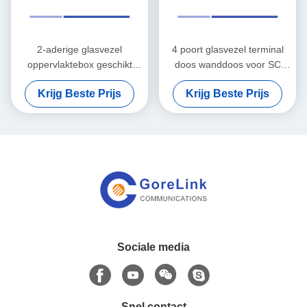
2-aderige glasvezel
4 poort glasvezel terminal
oppervlaktebox geschikt
doos wanddoos voor SC
voor LC/SC 2-poorts indoor
adapter
Krijg Beste Prijs
Krijg Beste Prijs
FTTH box
Sociale media
Snel contact