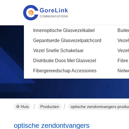
Innenoptische Glasvezelkabel
Buite
Gepantserde Glasvezelpatchcord
Vezel
Vezel Snelle Schakelaar
Vezel
Distributie Doos Met Glasvezel
Fibre
Fibergereedschap Accessoires
Netw
Huis
Producten
optische zendontvangers produc
optische zendontvangers