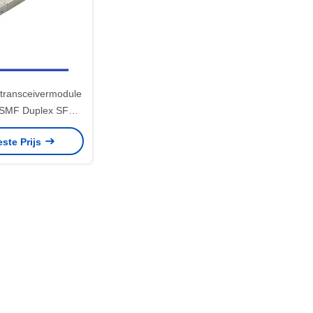
 transceivermodule
 SMF Duplex SFP+
km 10GBASE-LR
este Prijs