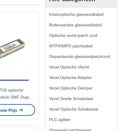
Innenoptische glasvezelkabel
Buitenaardse glasvezelkabel
Optische vezel-patch cord
MTP®/MPO patchkabel
Gepantserde glasvezelpatchcord
Vezel Optische Vlecht
Vezel Optische Adapter
Vezel Optische Demper
28 optische
odule SMF Duplex
Vezel Snelle Schakelaar
m Single Mode
Vezel Optische Schakelaar
este Prijs
nsceiver
PLC-splitter
Glasvezel patchpaneel