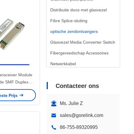
Distributie doos met glasvezel
Fibre Splice-sluiting
optische zendontvangers
Glasvezel Media Converter Switch
Fibergereedschap Accessoires
Netwerkkabel
Patchpaneel
nsceiver Module
de SMF Duplex
Contacteer ons
Telecomaanvullingen
0nm 20km
este Prijs
Ms. Julie Z
sales@gorelink.com
86-755-89320995