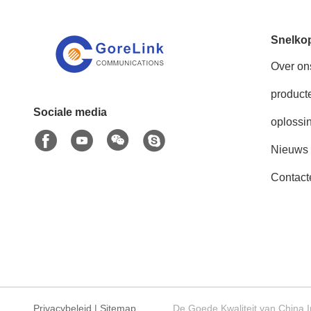
Snelko
Over on
product
Sociale media
oplossi
Nieuws
Contact
Privacybeleid
|
Sitemap
De Goede Kwaliteit van China I