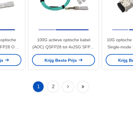
optische
100G actieve optische kabel
10G optische
QSFP28 OM4
(AOC) QSFP28 tot 4x25G SFP28
Single-mode
Jacket
breakout kabel OM3 3m
1310nm 10
ijs
Krijg Beste Prijs
Krijg B
1
2