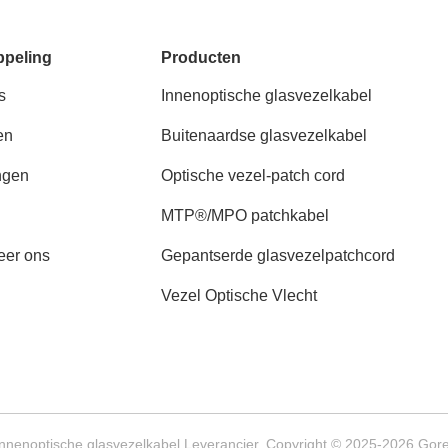
ppeling
Producten
s
Innenoptische glasvezelkabel
en
Buitenaardse glasvezelkabel
ngen
Optische vezel-patch cord
MTP®/MPO patchkabel
eer ons
Gepantserde glasvezelpatchcord
Vezel Optische Vlecht
nnenoptische glasvezelkabel Leverancier. Copyright © 2025-2026 Gorel