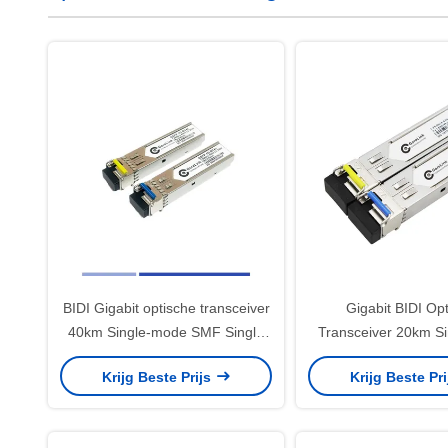
BIDI Gigabit optische transceiver
Gigabit BIDI Op
40km Single-mode SMF Single
Transceiver 20km Si
Fiber TX1310nm RX1550nm LC
Singlemode SFP 
Krijg Beste Prijs
Krijg Beste Pr
TX1310nm RX155