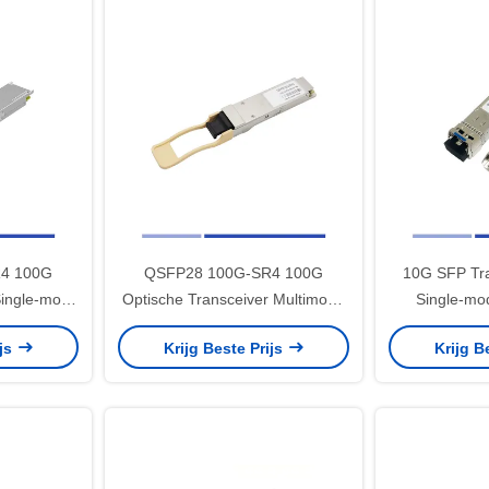
4 100G
QSFP28 100G-SR4 100G
10G SFP Tra
Single-mode
Optische Transceiver Multimode
Single-mo
10km
MMF Transceiver 850nm 100m
131
ijs
Krijg Beste Prijs
Krijg B