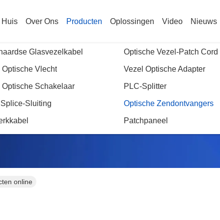
Huis
Over Ons
Producten
Oplossingen
Video
Nieuws
naardse Glasvezelkabel
Optische Vezel-Patch Cord
 Optische Vlecht
Vezel Optische Adapter
 Optische Schakelaar
PLC-Splitter
Optische Zendontvangers
 Splice-Sluiting
Optische Zendontvangers
erkkabel
Patchpaneel
ten online