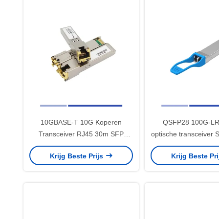
10GBASE-T 10G Koperen
QSFP28 100G-LR
Transceiver RJ45 30m SFP
optische transceiver 
Ethernet-module Corrosion Proof
SMF 1310nm 
Krijg Beste Prijs
Krijg Beste Pr