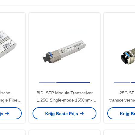
tische
BIDI SFP Module Transceiver
25G SFP
ngle Fiber
1.25G Single-mode 1550nm-
transceiverm
Module
TX/1310nm-RX SMF SC Simplex
LC 1310n
ijs
Krijg Beste Prijs
Krijg B
0nm LC
20KM
Tra