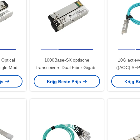
 Optical
1000Base-SX optische
10G actiev
ingle Mode
transceivers Dual Fiber Gigabit
((AOC) SFP
 LC
Multimode MMF LC 550m
ijs
Krijg Beste Prijs
Krijg B
850nm