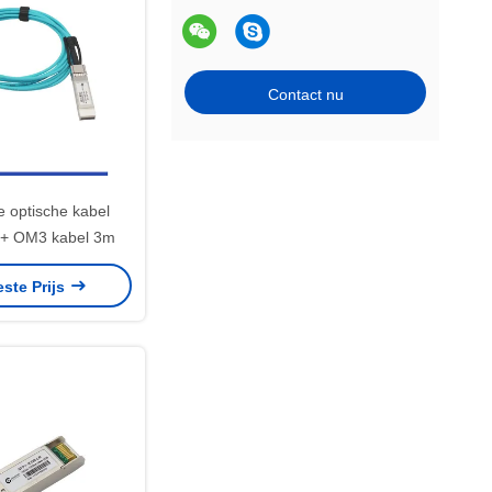
Contact nu
e optische kabel
+ OM3 kabel 3m
este Prijs