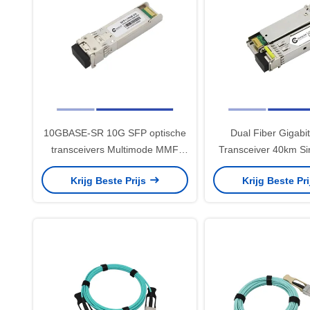
10GBASE-SR 10G SFP optische
Dual Fiber Gigabit
transceivers Multimode MMF
Transceiver 40km S
Duplex LC 850nm 300m
SMF 1310nm
Krijg Beste Prijs
Krijg Beste Pr