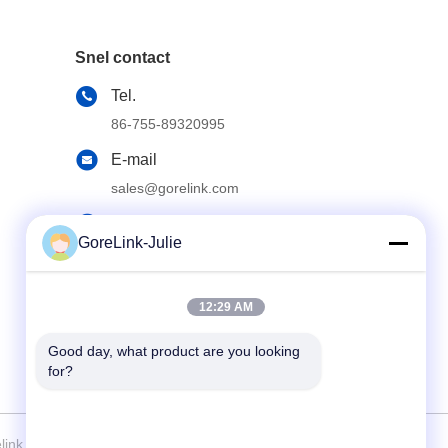
Snel contact
Tel.
86-755-89320995
E-mail
sales@gorelink.com
Adres
GoreLink-Julie
4F, gebouw E, Shentou Center, Huilong
Road, Longgang District, Shenzhen, China.
12:29 AM
Good day, what product are you looking 
for?
ink Communication (Shenzhen) Co., Ltd. . Alle rechten