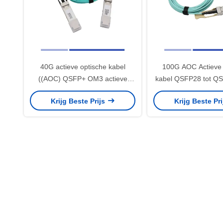
40G actieve optische kabel
100G AOC Actieve 
((AOC) QSFP+ OM3 actieve
kabel QSFP28 tot 
kabel 1m LSZH Aqua
Kabel 3m LSZH 
Krijg Beste Prijs
Krijg Beste Pr