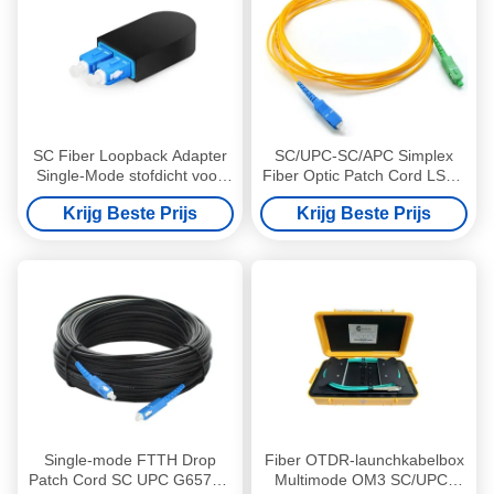
SC Fiber Loopback Adapter
SC/UPC-SC/APC Simplex
Single-Mode stofdicht voor
Fiber Optic Patch Cord LSZH
telecommunicatienetwerken
Jacket 2mm enkele modus
Krijg Beste Prijs
Krijg Beste Prijs
Vezeljumpers
Single-mode FTTH Drop
Fiber OTDR-launchkabelbox
Patch Cord SC UPC G657A1
Multimode OM3 SC/UPC-