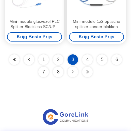
Mini-module glasvezel PLC
Mini-module 1x2 optische
Splitter Blockless SC/UPC
splitser zonder blokken
Single-mode 900μM 1x16
SC/UPC enkelmodus 900μM
Krijg Beste Prijs
Krijg Beste Prijs
1
2
3
4
5
6
7
8