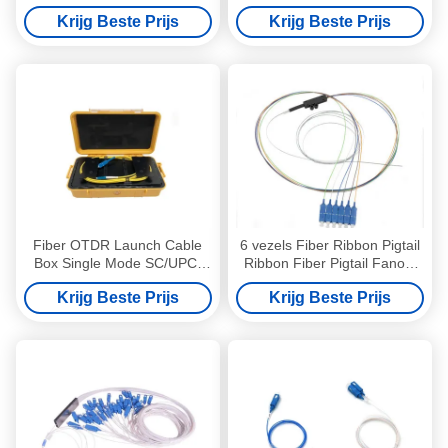
Simplex LSZH 3m Hoge
LC/UPC 150M Fiber-
Krijg Beste Prijs
Krijg Beste Prijs
sterkte
launchbox
Fiber OTDR Launch Cable
6 vezels Fiber Ribbon Pigtail
Box Single Mode SC/UPC-
Ribbon Fiber Pigtail Fanout
LC/UPC 1000M
Kits Singlemode SC UPC
Krijg Beste Prijs
Krijg Beste Prijs
Netwerkonderzoek
LSZH 1m