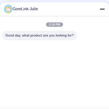
Sociale media
GoreLink-Julie
2:10 PM
Snel contact
Good day, what product are you looking for?
Tel.
86-755-89320995
E-mail
sales@gorelink.com
Adres
4F, gebouw E, Shentou Center, Huilong Road, Longgang
District, Shenzhen, China.
Privacybeleid
|
Sitemap
De Goede Kwaliteit van China Innenoptische glasvezelkabel