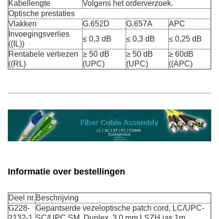
Kabellengte
Volgens het orderverzoek.
Optische prestaties
Vlakken
G.652D
G.657A
APC
Invoegingsverlies
≤ 0,3 dB
≤ 0,3 dB
≤ 0,25 dB
((IL))
Rentabele verliezen
≥ 50 dB
≥ 50 dB
≥ 60dB
((RL)
(UPC)
(UPC)
((APC)
Informatie over bestellingen
Deel nr.
Beschrijving
G228-
Gepantserde vezeloptische patch cord, LC/UPC-
2132-1
SC/UPC SM, Duplex, 3,0 mm LSZH jas 1m