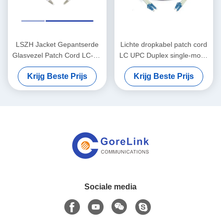
LSZH Jacket Gepantserde
Lichte dropkabel patch cord
Glasvezel Patch Cord LC-LC
LC UPC Duplex single-mode
Multimode OM1
G657A1 LSZH 3m
Krijg Beste Prijs
Krijg Beste Prijs
Gepantserde Patch Cord
Sociale media