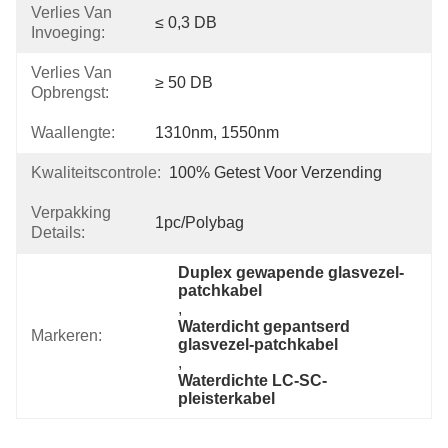
Verlies Van
≤ 0,3 DB
Invoeging:
Verlies Van
≥ 50 DB
Opbrengst:
Waallengte:
1310nm, 1550nm
Kwaliteitscontrole:
100% Getest Voor Verzending
Verpakking
1pc/polybag
Details:
Duplex gewapende glasvezel-
patchkabel
, 
Waterdicht gepantserd 
Markeren:
glasvezel-patchkabel
, 
Waterdichte LC-SC-
pleisterkabel