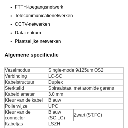
FTTH-toegangsnetwerk
Telecommunicatienetwerken
CCTV-netwerken
Datacentrum
Plaatselijke netwerken
Algemene specificatie
Vezelmodus
Single-mode 9/125um OS2
Verbinding
LC-SC
Kabelstructuur
Duplex
Sterktelid
Spiraalstaal met aromide garens
Kabeldiameter
3.0 mm
Kleur van de kabel
Blauw
Polierwijze
UPC
Kleur van de
Blauw
Zwart (ST,FC)
connector
(SC,LC)
Kabeljas
LSZH