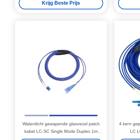
Krijg Beste Prijs
Waterdicht gewapende glasvezel patch
4 kern gep
kabel LC-SC Single Mode Duplex 1m
LC L
LSZH Jacket
gepa