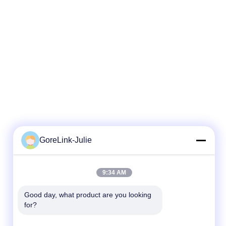
GoreLink-Julie
Snel contact
9:34 AM
Tel.
86-755-89320995
Good day, what product are you looking 
for?
E-mail
sales@gorelink.com