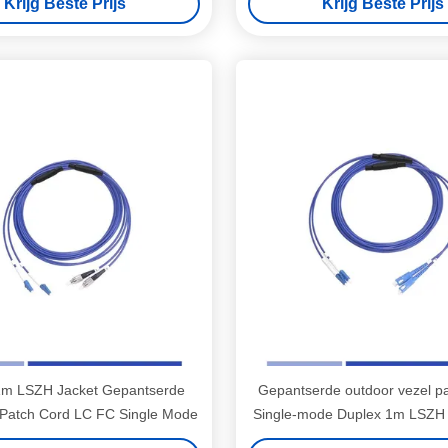
Krijg Beste Prijs
Krijg Beste Prijs
1m LSZH Jacket Gepantserde
Gepantserde outdoor vezel pa
 Patch Cord LC FC Single Mode
Single-mode Duplex 1m LSZH j
functioneren