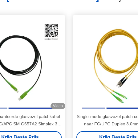
Video
pantserde glasvezel patchkabel
Single-mode glasvezel patch 
C/APC SM G657A2 Simplex 3m
naar FC/UPC Duplex 3.0m
R UV-bestendige mantel
glasvezel patch lead
Krijg Beste Prijs
Krijg Beste Prijs