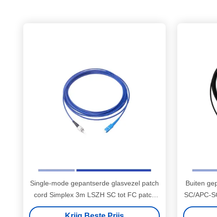
Single-mode gepantserde glasvezel patch
Buiten ge
cord Simplex 3m LSZH SC tot FC patch
SC/APC-S
cord
OFN
Krijg Beste Prijs