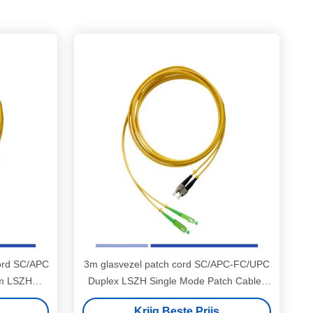
cord SC/APC
3m glasvezel patch cord SC/APC-FC/UPC
m LSZH
Duplex LSZH Single Mode Patch Cables
s
High Speed
Krijg Beste Prijs