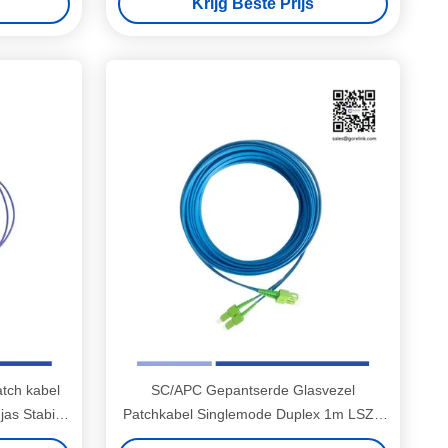
Krijg Beste Prijs
tch kabel
SC/APC Gepantserde Glasvezel
as Stabiel
Patchkabel Singlemode Duplex 1m LSZH
Jas Anti-knaagdier