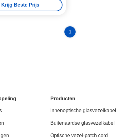
Krijg Beste Prijs
1
ppeling
Producten
s
Innenoptische glasvezelkabel
en
Buitenaardse glasvezelkabel
ngen
Optische vezel-patch cord