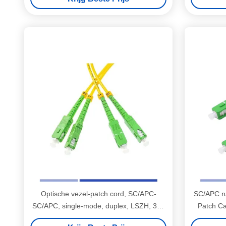
Optische vezel-patch cord, SC/APC-
SC/APC n
SC/APC, single-mode, duplex, LSZH, 3m,
Patch C
2,0mm