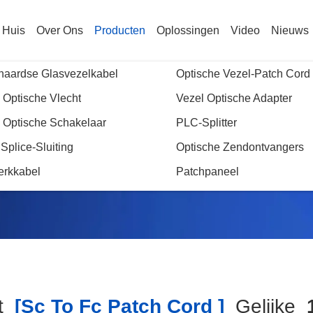
Huis
Over Ons
Producten
Oplossingen
Video
Nieuws
naardse Glasvezelkabel
Optische Vezel-Patch Cord
 Optische Vlecht
Vezel Optische Adapter
 Optische Schakelaar
PLC-Splitter
Zoekenresultaat
 Splice-Sluiting
Optische Zendontvangers
erkkabel
Patchpaneel
t
[sc To Fc Patch Cord ]
Gelijke