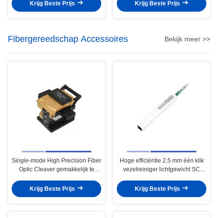
Duplex SC 1310nm 20KM
1310nm 20KM
Krijg Beste Prijs
Krijg Beste Prijs
Fibergereedschap Accessoires
Bekijk meer >>
Single-mode High Precision Fiber
Hoge efficiëntie 2,5 mm één klik
Optic Cleaver gemakkelijk te
vezelreiniger lichtgewicht SC
gebruiken metalen materiaal
vezelreiniger
Krijg Beste Prijs
Krijg Beste Prijs