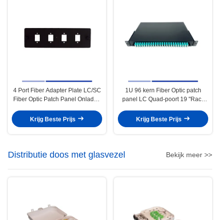
4 Port Fiber Adapter Plate LC/SC
1U 96 kern Fiber Optic patch
Fiber Optic Patch Panel Onladen
panel LC Quad-poort 19 "Rack
Hoge precisie
gemonteerd geladen LC OM3
Quad Adapter
Krijg Beste Prijs
Krijg Beste Prijs
Distributie doos met glasvezel
Bekijk meer >>