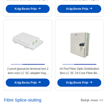
Adapter optische distributie-
precisie
eenheid
Krijg Beste Prijs
Krijg Beste Prijs
2 poort glasvezel terminal box 2
24 Port Fiber Optic Distribution
kern voor LC SC adapter hoge
Box LC SC 24 Core Fiber Box
nauwkeurigheid
Hoge precisie
Krijg Beste Prijs
Krijg Beste Prijs
Fibre Splice-sluiting
Bekijk meer >>