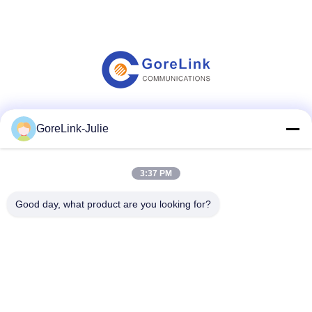
Sociale media
GoreLink-Julie
3:37 PM
Snel contact
Good day, what product are you looking for?
Tel.
86-755-89320995
E-mail
sales@gorelink.com
Adres