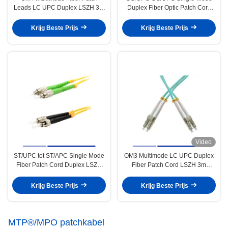
Leads LC UPC Duplex LSZH 3m
Duplex Fiber Optic Patch Cord
2,0mm
LSZH 2,0 mm
Krijg Beste Prijs
Krijg Beste Prijs
Video
ST/UPC tot ST/APC Single Mode
OM3 Multimode LC UPC Duplex
Fiber Patch Cord Duplex LSZH
Fiber Patch Cord LSZH 3m
3m 2,0mm Hoogwaardige
2,0mm
kwaliteit
Krijg Beste Prijs
Krijg Beste Prijs
MTP®/MPO patchkabel