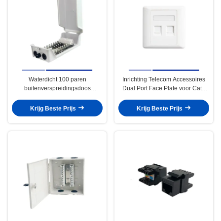
Waterdicht 100 paren
Inrichting Telecom Accessoires
buitenverspreidingsdoos
Dual Port Face Plate voor Cat3
Wandmontage Voor
Cat5E Cat6 Keystone Jack
telecomsysteem
Krijg Beste Prijs
Krijg Beste Prijs