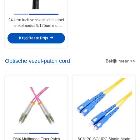
24 kern luchtvezeloptische kabel
enkelmodus 9/125um met
staaldraadboodschapper PE
GYTC8S
Krijg Beste Prijs
Optische vezel-patch cord
Bekijk meer >>
OM4 Multimode Fiber Patch
SC/UPC-SC/UPC Single-Mode