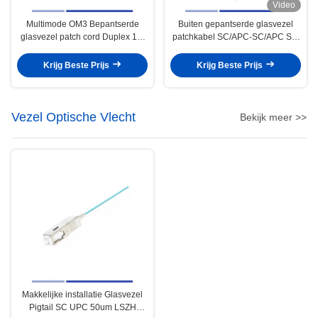
Video
Multimode OM3 Bepantserde
Buiten gepantserde glasvezel
glasvezel patch cord Duplex 1m
patchkabel SC/APC-SC/APC SM
LSZH Jacket Lc tot Lc glasvezel
G657A2 Simplex 3m OFNR UV-
kabel
bestendige mantel
Krijg Beste Prijs
Krijg Beste Prijs
Vezel Optische Vlecht
Bekijk meer >>
Makkelijke installatie Glasvezel
Pigtail SC UPC 50um LSZH