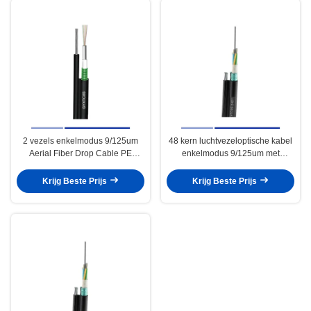
2 vezels enkelmodus 9/125um
48 kern luchtvezeloptische kabel
Aerial Fiber Drop Cable PE
enkelmodus 9/125um met
Jacketed GYXTC8S
staaldraadboodschapper PE
GYTC8S
Krijg Beste Prijs
Krijg Beste Prijs