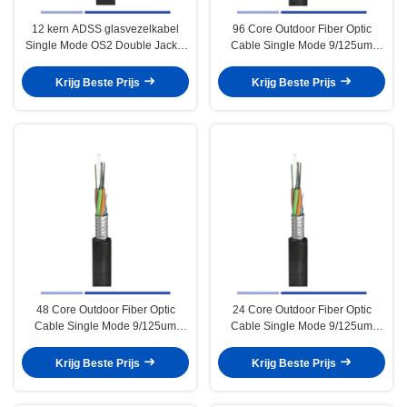
12 kern ADSS glasvezelkabel
96 Core Outdoor Fiber Optic
Single Mode OS2 Double Jacket
Cable Single Mode 9/125um
Span 100m PE
Gepantserde PE GYTS Duct
kabel
Krijg Beste Prijs
Krijg Beste Prijs
48 Core Outdoor Fiber Optic
24 Core Outdoor Fiber Optic
Cable Single Mode 9/125um
Cable Single Mode 9/125um
Gepantserde PE GYTS Duct
Gepantserde PE GYTS Duct
kabel
kabel
Krijg Beste Prijs
Krijg Beste Prijs